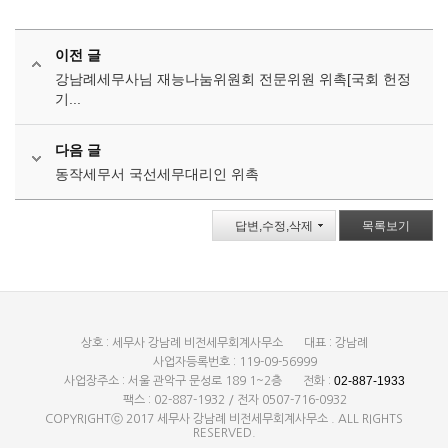
이전 글
강남례세무사님 재능나눔위원회 전문위원 위촉[국회 헌정
기...
다음 글
동작세무서 국선세무대리인 위촉
답변,수정,삭제
목록보기
상호 : 세무사 강남례 비전세무회계사무소
대표 : 강남례
사업자등록번호 : 119-09-56999
02-887-1933
사업장주소 : 서울 관악구 문성로 189 1~2층
전화 :
팩스 : 02-887-1932 / 전자 0507-716-0932
COPYRIGHTⓒ 2017 세무사 강남례 비전세무회계사무소 . ALL RIGHTS
RESERVED.