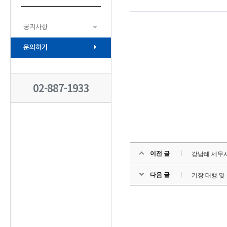
공지사항
문의하기
02-887-1933
이전 글
강남례 세무사
다음 글
기장 대행 및