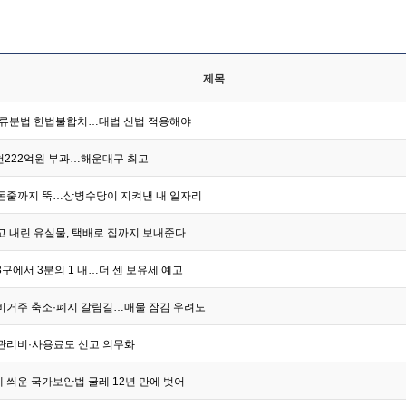
제목
유류분법 헌법불합치…대법 신법 적용해야
4천222억원 부과…해운대구 최고
돈줄까지 뚝…상병수당이 지켜낸 내 일자리
고 내린 유실물, 택배로 집까지 보내준다
구에서 3분의 1 내…더 센 보유세 예고
비거주 축소·폐지 갈림길…매물 잠김 우려도
관리비·사용료도 신고 의무화
 씌운 국가보안법 굴레 12년 만에 벗어