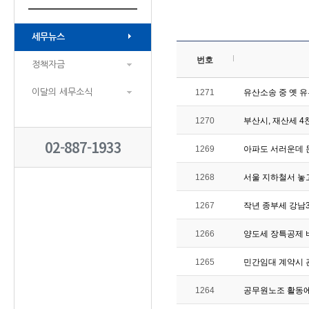
세무뉴스
번호
정책자금
이달의 세무소식
1271
유산소송 중 옛 
1270
부산시, 재산세 
02-887-1933
1269
아파도 서러운데 
1268
서울 지하철서 놓
1267
작년 종부세 강남3
1266
양도세 장특공제 
1265
민간임대 계약시 
1264
공무원노조 활동에