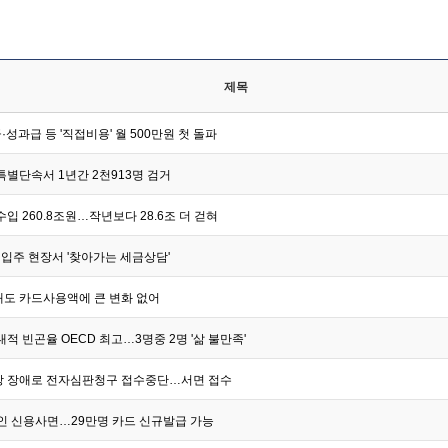
제목
·성과급 등 '직접비용' 월 500만원 첫 돌파
특별단속서 1년간 2천913명 검거
수입 260.8조원…작년보다 28.6조 더 걷혀
 입주 현장서 '찾아가는 세금상담'
도 카드사용액에 큰 변화 없어
적 빈곤율 OECD 최고…3명중 2명 '삶 불만족'
망 장애로 전자심판청구 접수중단…서면 접수
인 신용사면…29만명 카드 신규발급 가능