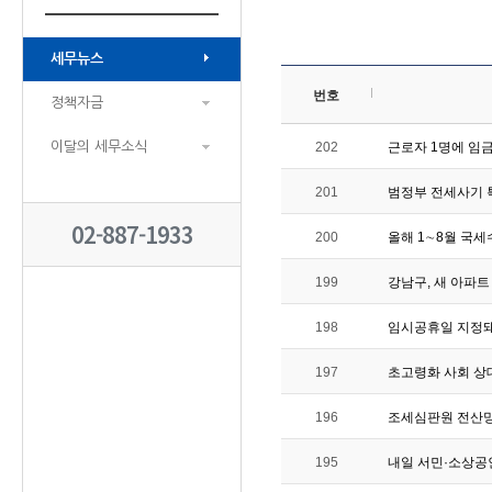
세무뉴스
번호
정책자금
이달의 세무소식
202
근로자 1명에 임금
201
범정부 전세사기 
02-887-1933
200
올해 1∼8월 국세
199
강남구, 새 아파트
198
임시공휴일 지정돼
197
초고령화 사회 상대
196
조세심판원 전산
195
내일 서민·소상공